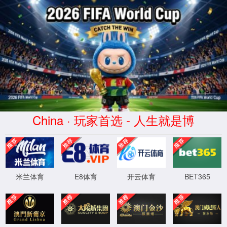
太阳成tyc7111cc(中国)官方网站-We
首页
太阳成
机构设置
师资
tyc7111cc官
网入口