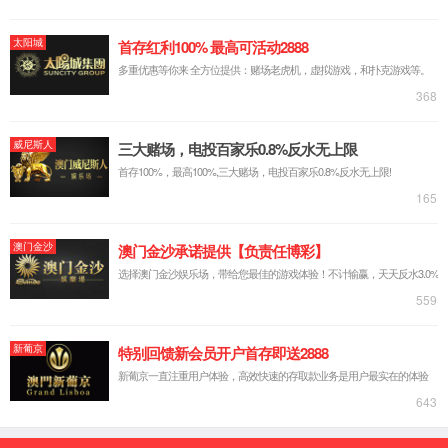
MBA教育
MPAcc教育
版权所有