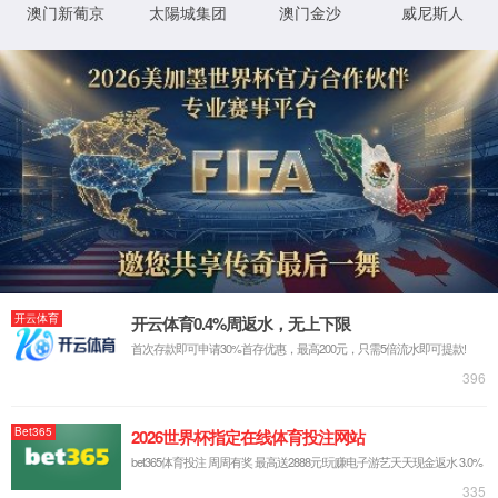
研究生教育
当前位置:
首页
>
应用经济学学科
学科简介
工商管理学科简
研究生培养
导师介绍