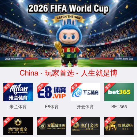
太阳成tyc7111cc(中国)官方网站-We
首页
太阳成
机构设置
师资
tyc7111cc官
网入口